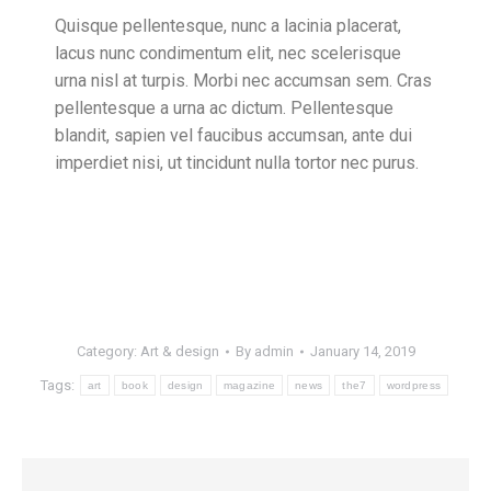
Quisque pellentesque, nunc a lacinia placerat,
lacus nunc condimentum elit, nec scelerisque
urna nisl at turpis. Morbi nec accumsan sem. Cras
pellentesque a urna ac dictum. Pellentesque
blandit, sapien vel faucibus accumsan, ante dui
imperdiet nisi, ut tincidunt nulla tortor nec purus.
Category:
Art & design
By
admin
January 14, 2019
Tags:
art
book
design
magazine
news
the7
wordpress