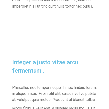
blandit, sapien vel faucibus accumsan, ante dui
imperdiet nisi, ut tincidunt nulla tortor nec purus.
Integer a justo vitae arcu
fermentum...
Phasellus nec tempor neque. In nec finibus lorem,
in aliquet risus. Proin elit elit, cursus vel vulputate
at, volutpat quis metus. Praesent at blandit tellus.
Morbi finibus velit erat, a pulvinar lacus mollis sit