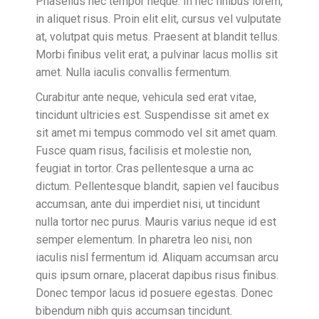
Phasellus nec tempor neque. In nec finibus lorem,
in aliquet risus. Proin elit elit, cursus vel vulputate
at, volutpat quis metus. Praesent at blandit tellus.
Morbi finibus velit erat, a pulvinar lacus mollis sit
amet. Nulla iaculis convallis fermentum.
Curabitur ante neque, vehicula sed erat vitae,
tincidunt ultricies est. Suspendisse sit amet ex
sit amet mi tempus commodo vel sit amet quam.
Fusce quam risus, facilisis et molestie non,
feugiat in tortor. Cras pellentesque a urna ac
dictum. Pellentesque blandit, sapien vel faucibus
accumsan, ante dui imperdiet nisi, ut tincidunt
nulla tortor nec purus. Mauris varius neque id est
semper elementum. In pharetra leo nisi, non
iaculis nisl fermentum id. Aliquam accumsan arcu
quis ipsum ornare, placerat dapibus risus finibus.
Donec tempor lacus id posuere egestas. Donec
bibendum nibh quis accumsan tincidunt.